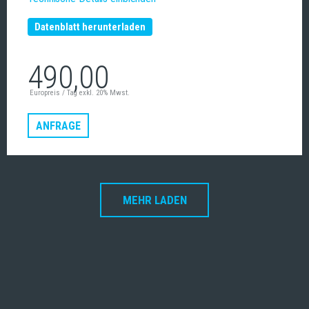
Datenblatt herunterladen
490,00
Europreis / Tag exkl. 20% Mwst.
ANFRAGE
MEHR LADEN