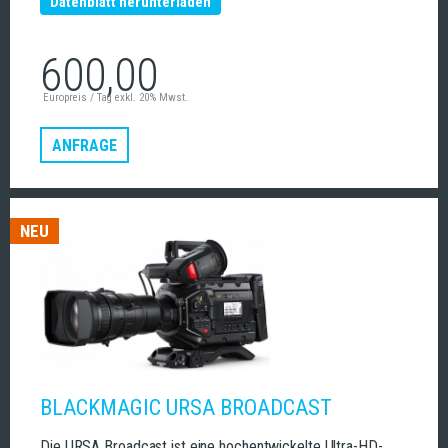
Datenblatt herunterladen
600,00
Europreis / Tag exkl. 20% Mwst.
ANFRAGE
NEU
BLACKMAGIC URSA BROADCAST
Die URSA Broadcast ist eine hochentwickelte Ultra-HD-