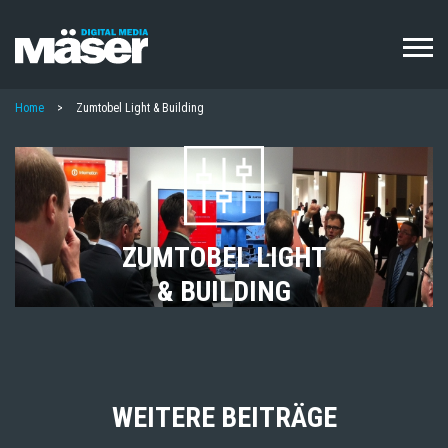
Direkt
zum
Inhalt
PFADNAVIGATION
Home
Zumtobel Light & Building
ZUMTOBEL LIGHT
& BUILDING
WEITERE BEITRÄGE