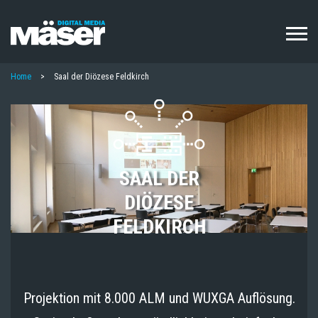
Direkt
zum
Inhalt
PFADNAVIGATION
Home
Saal der Diözese Feldkirch
SAAL DER
DIÖZESE
FELDKIRCH
Projektion mit 8.000 ALM und WUXGA Auflösung.