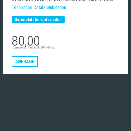
Technische Details einblenden
Datenblatt herunterladen
80,00
Europreis / Tag exkl. 20% Mwst.
ANFRAGE