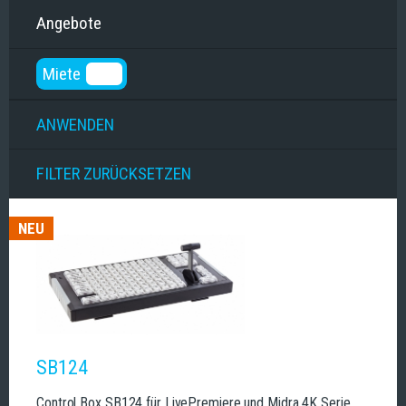
Angebote
Miete
NEU
SB124
Control Box SB124 für LivePremiere und Midra 4K Serie