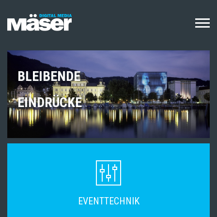
Direkt
zum
Inhalt
BLEIBENDE
EINDRÜCKE
PREVIOUS
NEXT
EVENTTECHNIK